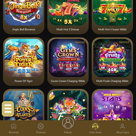
Jingle Bell Bonanza
Multi Hot 5 Deluxe
Multi Hot 5 Super Wilds
Power Of Tiger
Gems Crown Charging Wilds
Multi Fruits Charging Wilds
Klik Disini!
Beranda
Promosi
Masuk
Hub. Kami
Akun Saya
Coins Of Atlantis
Foxy Hot 20
WildMultiStar