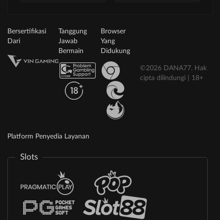
Bersertifikasi
Tanggung
Browser
Dari
Jawab
Yang
Bermain
Didukung
©2026 DANA77. Hak
cipta dilindungi | 18+
Platform Penyedia Layanan
Slots