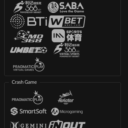
Crash Game