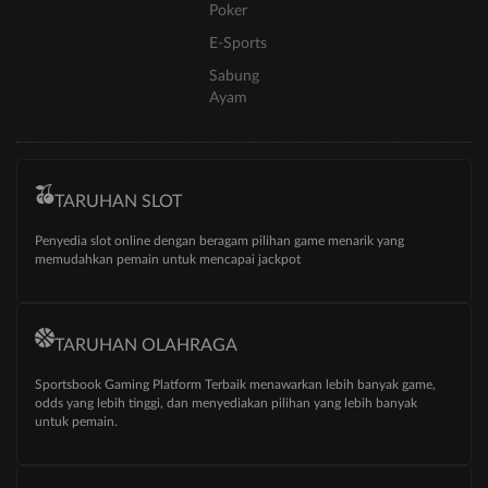
Poker
E-Sports
Sabung
Ayam
TARUHAN SLOT
Penyedia slot online dengan beragam pilihan game menarik yang
memudahkan pemain untuk mencapai jackpot
TARUHAN OLAHRAGA
Sportsbook Gaming Platform Terbaik menawarkan lebih banyak game,
odds yang lebih tinggi, dan menyediakan pilihan yang lebih banyak
untuk pemain.