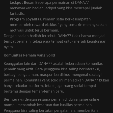
Jackpot Besar
:
Beberapa
permainan
di DANA77
menawarkan
hadiah
jackpot yang
bisa
mencapai
jumlah
fantastis
.
Program
Loyalitas
:
Pemain
setia
berkesempatan
memperoleh
reward
eksklusif
yang
semakin
meningkatkan
motivasi
untuk
terus
bermain
.
Dengan
hadiah-hadiah
tersebut
, DANA77
tidak
hanya
menjadi
tempat
bermain
,
tetapi
juga
tempat
untuk
meraih
keuntungan
nyata
.
Komunitas
Pemain
yang Solid
Keunggulan
lain
dari
DANA77
adalah
keberadaan
komunitas
pemain
yang
aktif
. Para
pengguna
bisa
saling
berinteraksi
,
berbagi
pengalaman
,
maupun
berdiskusi
mengenai
strategi
permainan
.
Komunitas
yang solid
ini
menjadikan
DANA77
bukan
hanya
sekadar
platform,
tetapi
juga
ruang
sosial
tempat
bertemu
dengan
teman-teman
baru
.
Berinteraksi
dengan
sesama
pemain
di dunia game online
mampu
menambah
keseruan
dan
kualitas
permainan
.
Pengguna
bisa
saling
bertukar
pengalaman
,
memberikan