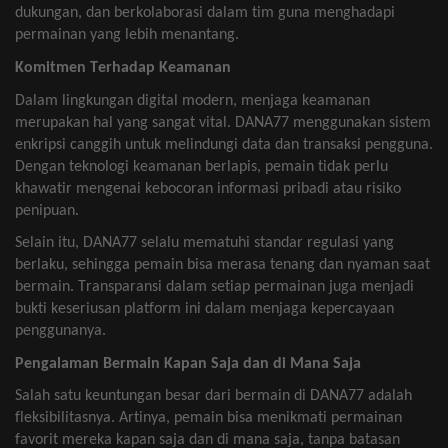
dukungan
, dan
berkolaborasi
dalam
tim
guna
menghadapi
permainan
yang
lebih
menantang
.
Komitmen
Terhadap
Keamanan
Dalam
lingkungan
digital modern,
menjaga
keamanan
merupakan
hal
yang sangat vital
.
DANA77
menggunakan
sistem
enkripsi
canggih
untuk
melindungi
data dan
transaksi
pengguna
.
Dengan
teknologi
keamanan
berlapis
,
pemain
tidak
perlu
khawatir
mengenai
kebocoran
informasi
pribadi
atau
risiko
penipuan
.
Selain
itu
, DANA77
selalu
mematuhi
standar
regulasi
yang
berlaku
,
sehingga
pemain
bisa
merasa
tenang
dan
nyaman
saat
bermain
.
Transparansi
dalam
setiap
permainan
juga
menjadi
bukti
keseriusan
platform
ini
dalam
menjaga
kepercayaan
penggunanya
.
Pengalaman
Bermain
Kapan Saja dan di Mana Saja
Salah
satu
keuntungan
besar
dari
bermain
di DANA77
adalah
fleksibilitasnya
.
Artinya
,
pemain
bisa
menikmati
permainan
favorit
mereka
kapan
saja
dan di mana
saja
,
tanpa
batasan