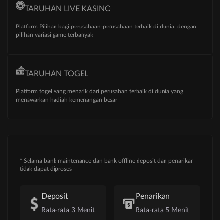
TARUHAN LIVE KASINO
Platform Pilihan bagi perusahaan-perusahaan terbaik di dunia, dengan
pilihan variasi game terbanyak
TARUHAN TOGEL
Platform togel yang menarik dari perusahan terbaik di dunia yang
menawarkan hadiah kemenangan besar
* Selama bank maintenance dan bank offline deposit dan penarikan
tidak dapat diproses
Deposit
Penarikan
Rata-rata 3 Menit
Rata-rata 5 Menit