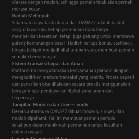
diakses
dengan
mudah
,
sehingga
pemain
tidak
akan
pernah
merasa
bosan
.
Hadiah
Melimpah
Salah
satu
daya
tarik
utama
dari
DANA77
adalah
hadiah
yang
ditawarkan
.
Setiap
permainan
tidak
hanya
memberikan
keseruan
,
tetapi
juga
peluang
untuk
membawa
pulang
kemenangan
besar
. Hadiah
berupa
bonus, cashback,
hingga
jackpot
menjadi
nilai
tambah
yang
membuat
pemain
semakin
bersemangat
.
Sistem
Transaksi
Cepat
dan Aman
Platform
ini
mengutamakan
kenyamanan
pemain
dengan
menghadirkan
metode
transaksi
yang
praktis
.
Proses deposit
dan
penarikan
bisa
dilakukan
secara
praktis
menggunakan
beragam
opsi
pembayaran
digital yang
aman
dan
terpercaya
Tampilan
Modern dan User-Friendly
Desain
antarmuka
DANA77
dibuat
modern,
simpel
, dan
mudah
dipahami
. Hal
ini
membuat
pemain
pemula
sekalipun
dapat
menikmati
permainan
tanpa
kesulitan
dalam
navigasi
.