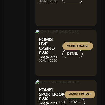
02-Jan-2030
KOMISI
LIVE
AMBIL PROMO
CASINO
0.8%
DETAIL
Tanggal akhir:
02-Jan-2030
KOMISI
SPORTBOOK
AMBIL PROMO
0.8%
DETAIL
Tanggal akhir:
02-