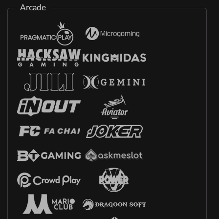
Arcade