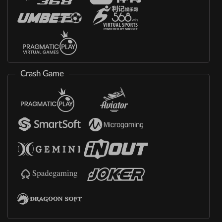
Crash Game