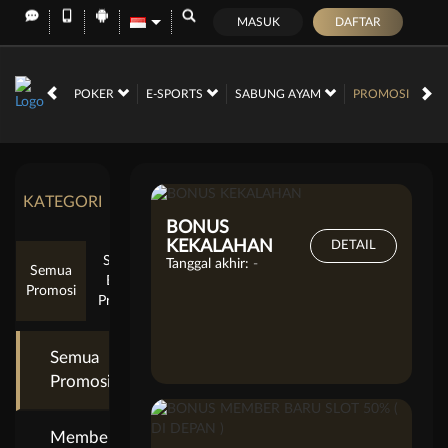
MASUK
DAFTAR
PROMOSI
ARCADE
POKER
E-SPORTS
SABUNG AYAM
KATEGORI
BONUS
KEKALAHAN
DETAIL
Semua
Tanggal akhir:
-
Semua
Event
Promosi
Provider
Semua
Promosi
Member