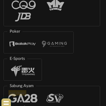
Poker
E-Sports
Sabung Ayam
Klik Disini!