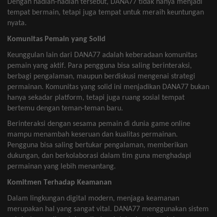
Dengan
hadiah-hadiah
tersebut
, DANA77
tidak
hanya
menjadi
tempat
bermain
,
tetapi
juga
tempat
untuk
meraih
keuntungan
nyata
.
Komunitas
Pemain
yang Solid
Keunggulan
lain
dari
DANA77
adalah
keberadaan
komunitas
pemain
yang
aktif
. Para
pengguna
bisa
saling
berinteraksi
,
berbagi
pengalaman
,
maupun
berdiskusi
mengenai
strategi
permainan
.
Komunitas
yang solid
ini
menjadikan
DANA77
bukan
hanya
sekadar
platform,
tetapi
juga
ruang
sosial
tempat
bertemu
dengan
teman-teman
baru
.
Berinteraksi
dengan
sesama
pemain
di dunia game online
mampu
menambah
keseruan
dan
kualitas
permainan
.
Pengguna
bisa
saling
bertukar
pengalaman
,
memberikan
dukungan
, dan
berkolaborasi
dalam
tim
guna
menghadapi
permainan
yang
lebih
menantang
.
Komitmen
Terhadap
Keamanan
Dalam
lingkungan
digital modern,
menjaga
keamanan
merupakan
hal
yang sangat vital
.
DANA77
menggunakan
sistem