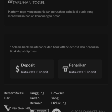
TARUHAN TOGEL
Platform togel yang menarik dari perusahan terbaik di dunia yang
menawarkan hadiah kemenangan besar
* Selama bank maintenance dan bank offline deposit dan penarikan
tidak dapat diproses
Deposit
Penarikan
Rata-rata 3 Menit
Rata-rata 5 Menit
Bersertifikasi
Tanggung
Browser
Dari
Jawab
Yang
Bermain
Didukung