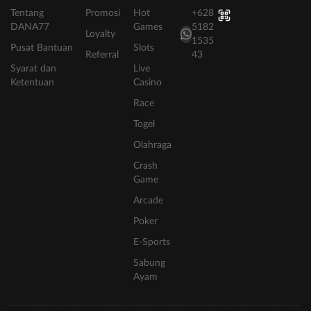
Tentang
Promosi
Hot
+628
DANA77
Games
5182
Loyalty
1535
Pusat Bantuan
Slots
Referral
43
Syarat dan
Live
Ketentuan
Casino
Race
Togel
Olahraga
Crash
Game
Arcade
Poker
E-Sports
Sabung
Ayam