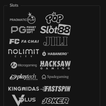
Slots