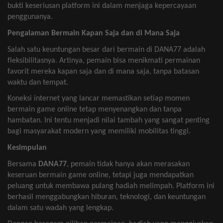
bukti
keseriusan
platform
ini
dalam
menjaga
kepercayaan
penggunanya
.
Pengalaman
Bermain
Kapan Saja dan di Mana Saja
Salah
satu
keuntungan
besar
dari
bermain
di DANA77
adalah
fleksibilitasnya
.
Artinya
,
pemain
bisa
menikmati
permainan
favorit
mereka
kapan
saja
dan di mana
saja
,
tanpa
batasan
waktu
dan
tempat
.
Koneksi
internet yang
lancar
memastikan
setiap
momen
bermain
game online
tetap
menyenangkan
dan
tanpa
hambatan
. Ini
tentu
menjadi
nilai
tambah
yang sangat
penting
bagi
masyarakat
modern yang
memiliki
mobilitas
tinggi
.
Kesimpulan
Bersama
DANA77
,
pemain
tidak
hanya
akan
merasakan
keseruan
bermain
game online,
tetapi
juga
mendapatkan
peluang
untuk
membawa
pulang
hadiah
melimpah
. Platform
ini
berhasil
menggabungkan
hiburan
,
teknologi
, dan
keuntungan
dalam
satu
wadah
yang
lengkap
.