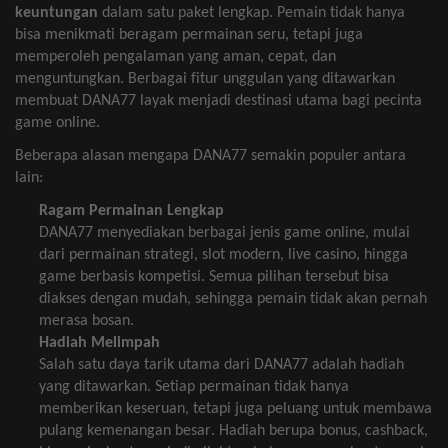
keuntungan
dalam
satu
paket
lengkap
.
Pemain
tidak
hanya
bisa
menikmati
beragam
permainan
seru
,
tetapi
juga
memperoleh
pengalaman
yang
aman
,
cepat
, dan
menguntungkan
.
Berbagai
fitur
unggulan
yang
ditawarkan
membuat
DANA77
layak
menjadi
destinasi
utama
bagi
pecinta
game online.
Beberapa
alasan
mengapa
DANA77
semakin
populer
antara
lain:
Ragam
Permainan
Lengkap
DANA77
menyediakan
berbagai
jenis
game online,
mulai
dari
permainan
strategi, slot modern, live casino,
hingga
game
berbasis
kompetisi
.
Semua
pilihan
tersebut
bisa
diakses
dengan
mudah
,
sehingga
pemain
tidak
akan
pernah
merasa
bosan
.
Hadiah
Melimpah
Salah
satu
daya
tarik
utama
dari
DANA77
adalah
hadiah
yang
ditawarkan
.
Setiap
permainan
tidak
hanya
memberikan
keseruan
,
tetapi
juga
peluang
untuk
membawa
pulang
kemenangan
besar
. Hadiah
berupa
bonus, cashback,