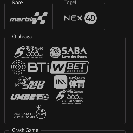
Race
Togel
Olahraga
Crash Game