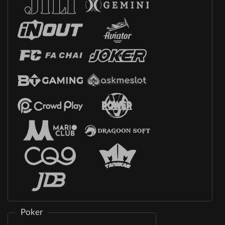
Poker