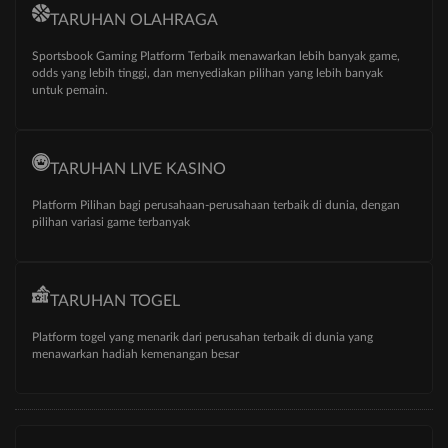
TARUHAN OLAHRAGA
Sportsbook Gaming Platform Terbaik menawarkan lebih banyak game,
odds yang lebih tinggi, dan menyediakan pilihan yang lebih banyak
untuk pemain.
TARUHAN LIVE KASINO
Platform Pilihan bagi perusahaan-perusahaan terbaik di dunia, dengan
pilihan variasi game terbanyak
TARUHAN TOGEL
Platform togel yang menarik dari perusahan terbaik di dunia yang
menawarkan hadiah kemenangan besar