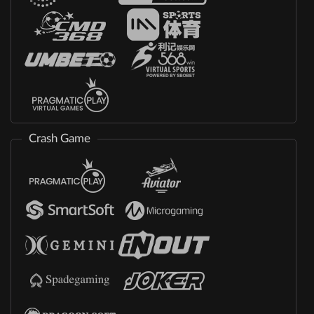
Crash Game