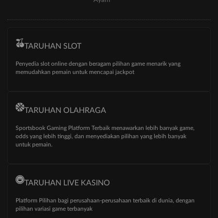
Ayam
TARUHAN SLOT
Penyedia slot online dengan beragam pilihan game menarik yang
memudahkan pemain untuk mencapai jackpot
TARUHAN OLAHRAGA
Sportsbook Gaming Platform Terbaik menawarkan lebih banyak game,
odds yang lebih tinggi, dan menyediakan pilihan yang lebih banyak
untuk pemain.
TARUHAN LIVE KASINO
Platform Pilihan bagi perusahaan-perusahaan terbaik di dunia, dengan
pilihan variasi game terbanyak