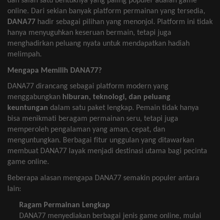
dan salah
satu
bentuknya
yang paling
populer
adalah
game
online. Dari
sekian
banyak
platform
permainan
yang
tersedia
,
DANA77
hadir
sebagai
pilihan
yang
menonjol
. Platform
ini
tidak
hanya
menyuguhkan
keseruan
bermain
,
tetapi
juga
menghadirkan
peluang
nyata
untuk
mendapatkan
hadiah
melimpah
.
Mengapa
Memilih
DANA77?
DANA77
dirancang
sebagai
platform modern yang
menggabungkan
hiburan
,
teknologi
, dan
peluang
keuntungan
dalam
satu
paket
lengkap
.
Pemain
tidak
hanya
bisa
menikmati
beragam
permainan
seru
,
tetapi
juga
memperoleh
pengalaman
yang
aman
,
cepat
, dan
menguntungkan
.
Berbagai
fitur
unggulan
yang
ditawarkan
membuat
DANA77
layak
menjadi
destinasi
utama
bagi
pecinta
game online.
Beberapa
alasan
mengapa
DANA77
semakin
populer
antara
lain:
Ragam
Permainan
Lengkap
DANA77
menyediakan
berbagai
jenis
game online,
mulai