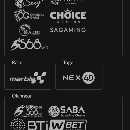
Race
Togel
Olahraga