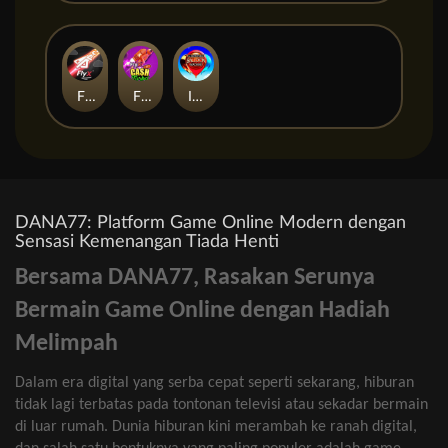
FlyX
FlyX Cash Turbo
Incredible Balloon Machine
DANA77: Platform Game Online Modern dengan
Sensasi Kemenangan Tiada Henti
Bersama DANA77,
Rasakan
Serunya
Bermain
Game Online
dengan
Hadiah
Melimpah
Dalam era digital yang
serba
cepat
seperti
sekarang
,
hiburan
tidak
lagi
terbatas
pada
tontonan
televisi
atau
sekadar
bermain
di
luar
rumah
. Dunia
hiburan
kini
merambah
ke
ranah
digital,