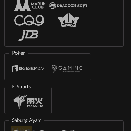
Poker
E-Sports
Sabung Ayam
Klik Disini!