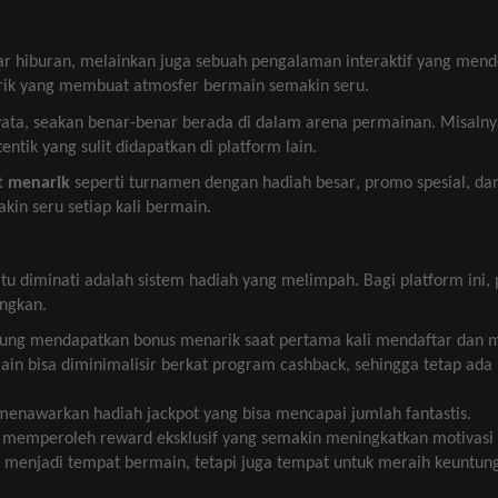
ar
hiburan
,
melainkan
juga
sebuah
pengalaman
interaktif
yang
mend
ik
yang
membuat
atmosfer
bermain
semakin
seru
.
yata
,
seakan
benar-benar
berada
di
dalam
arena
permainan
.
Misalny
tentik
yang
sulit
didapatkan
di platform lain.
t
menarik
seperti
turnamen
dengan
hadiah
besar
, promo
spesial
, da
akin
seru
setiap
kali
bermain
.
itu
diminati
adalah
sistem
hadiah
yang
melimpah
.
Bagi platform
ini
,
ngkan
.
sung
mendapatkan
bonus
menarik
saat
pertama
kali
mendaftar
dan
m
ain
bisa
diminimalisir
berkat
program cashback,
sehingga
tetap
ada
menawarkan
hadiah
jackpot yang
bisa
mencapai
jumlah
fantastis
.
memperoleh
reward
eksklusif
yang
semakin
meningkatkan
motivasi
menjadi
tempat
bermain
,
tetapi
juga
tempat
untuk
meraih
keuntun