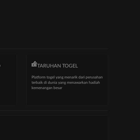
O
TARUHAN TOGEL
Platform togel yang menarik dari perusahan
terbaik di dunia yang menawarkan hadiah
kemenangan besar