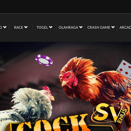
NO
RACE
TOGEL
OLAHRAGA
CRASH GAME
ARCA