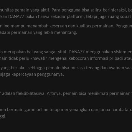
munitas
pemain
yang
aktif
. Para
pengguna
bisa
saling
berinteraksi
,
b
ikan
DANA77
bukan
hanya
sekadar
platform,
tetapi
juga
ruang
sosial
nline
mampu
menambah
keseruan
dan
kualitas
permainan
.
Penggun
adapi
permainan
yang
lebih
menantang
.
an
merupakan
hal
yang sangat vital
.
DANA77
menggunakan
sistem
en
main
tidak
perlu
khawatir
mengenai
kebocoran
informasi
pribadi
ata
yang
berlaku
,
sehingga
pemain
bisa
merasa
tenang
dan
nyaman
saa
njaga
kepercayaan
penggunanya
.
7
adalah
fleksibilitasnya
.
Artinya
,
pemain
bisa
menikmati
permainan
en
bermain
game online
tetap
menyenangkan
dan
tanpa
hambatan
ggi
.