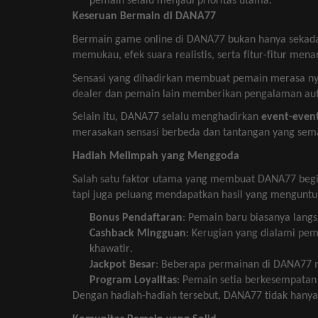
pemain
selalu
menjadi
prioritas
utama
.
Keseruan
Bermain
di DANA77
Bermain
game online di DANA77
bukan
hanya
sekad
memukau
,
efek
suara
realistis
,
serta
fitur-fitur
menar
Sensasi
yang
dihadirkan
membuat
pemain
merasa
n
dealer dan
pemain
lain
memberikan
pengalaman
au
Selain
itu
, DANA77
selalu
menghadirkan
event-even
merasakan
sensasi
berbeda
dan
tantangan
yang
sem
Hadiah
Melimpah
yang
Menggoda
Salah
satu
faktor
utama
yang
membuat
DANA77
beg
tapi
juga
peluang
mendapatkan
hasil
yang
menguntu
Bonus
Pendaftaran
:
Pemain
baru
biasanya
lang
Cashback
Mingguan
:
Kerugian
yang
dialami
pem
khawatir
.
Jackpot Besar
:
Beberapa
permainan
di DANA77
Program
Loyalitas
:
Pemain
setia
berkesempatan
Dengan
hadiah-hadiah
tersebut
, DANA77
tidak
hanya