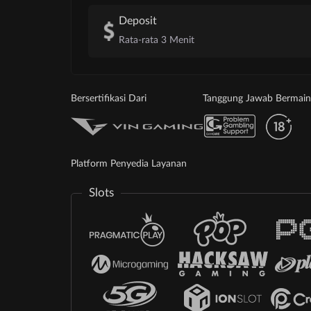
Deposit
Rata-rata 3 Menit
Bersertifikasi Dari
Tanggung Jawab Bermain
Platform Penyedia Layanan
Slots