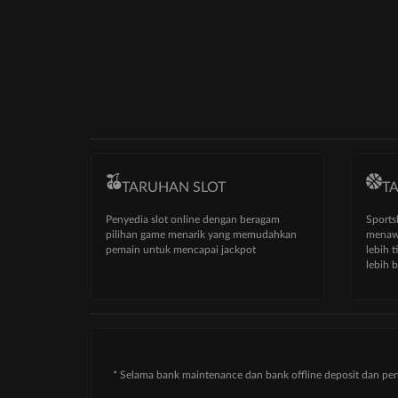
TARUHAN SLOT
T
Penyedia slot online dengan beragam
Sports
pilihan game menarik yang memudahkan
menawa
pemain untuk mencapai jackpot
lebih 
lebih 
* Selama bank maintenance dan bank offline deposit dan pen