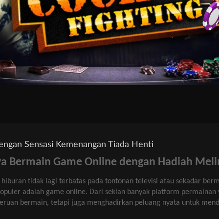
ngan Sensasi Kemenangan Tiada Henti
ya
Bermain
Game Online
dengan
Hadiah
Mel
,
hiburan
tidak
lagi
terbatas
pada
tontonan
televisi
atau
sekadar
berm
opuler
adalah
game online. Dari
sekian
banyak
platform
permainan
seruan
bermain
,
tetapi
juga
menghadirkan
peluang
nyata
untuk
mend