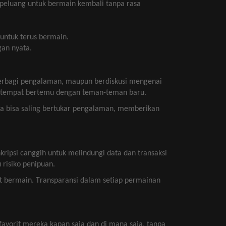
peluang
untuk
bermain
kembali
tanpa
rasa
untuk
terus
bermain
.
gan
nyata
.
erbagi
pengalaman
,
maupun
berdiskusi
mengenai
tempat
bertemu
dengan
teman-teman
baru
.
a
bisa
saling
bertukar
pengalaman
,
memberikan
kripsi
canggih
untuk
melindungi
data dan
transaksi
u
risiko
penipuan
.
t
bermain
.
Transparansi
dalam
setiap
permainan
favorit
mereka
kapan
saja
dan di mana
saja
,
tanpa