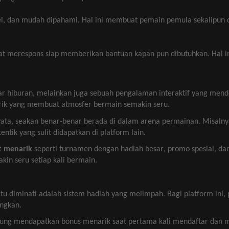
l
, dan
mudah
dipahami
. Hal
ini
membuat
pemain
pemula
sekalipun
at
merespons
siap
memberikan
bantuan
kapan
pun
dibutuhkan
. Hal
i
ar
hiburan
,
melainkan
juga
sebuah
pengalaman
interaktif
yang
mend
ik
yang
membuat
atmosfer
bermain
semakin
seru
.
yata
,
seakan
benar-benar
berada
di
dalam
arena
permainan
.
Misalny
tentik
yang
sulit
didapatkan
di platform lain.
t
menarik
seperti
turnamen
dengan
hadiah
besar
, promo
spesial
, da
akin
seru
setiap
kali
bermain
.
itu
diminati
adalah
sistem
hadiah
yang
melimpah
.
Bagi platform
ini
,
ngkan
.
sung
mendapatkan
bonus
menarik
saat
pertama
kali
mendaftar
dan
m