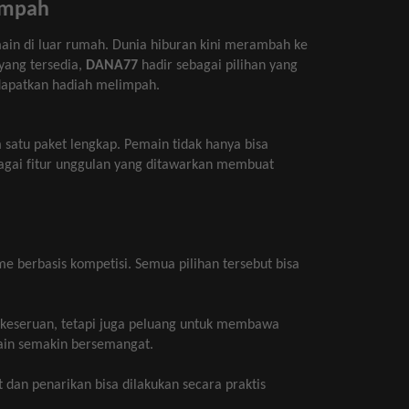
impah
ain
di
luar
rumah
. Dunia
hiburan
kini
merambah
ke
yang
tersedia
,
DANA77
hadir
sebagai
pilihan
yang
apatkan
hadiah
melimpah
.
m
satu
paket
lengkap
.
Pemain
tidak
hanya
bisa
agai
fitur
unggulan
yang
ditawarkan
membuat
me
berbasis
kompetisi
.
Semua
pilihan
tersebut
bisa
keseruan
,
tetapi
juga
peluang
untuk
membawa
in
semakin
bersemangat
.
it dan
penarikan
bisa
dilakukan
secara
praktis