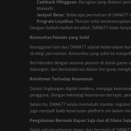
Cashback
Mingguan
:
Kerugian
yang
dialami
pem
khawatir
.
Jackpot Besar
:
Beberapa
permainan
di DANA77
Program
Loyalitas
:
Pemain
setia
berkesempatan
Dengan
hadiah-hadiah
tersebut
, DANA77
tidak
hanya
Komunitas
Pemain
yang Solid
Keunggulan
lain
dari
DANA77
adalah
keberadaan
ko
strategi
permainan
.
Komunitas
yang solid
ini
menjad
Berinteraksi
dengan
sesama
pemain
di dunia game o
dukungan
, dan
berkolaborasi
dalam
tim
guna
mengh
Komitmen
Terhadap
Keamanan
Dalam
lingkungan
digital modern,
menjaga
keaman
pengguna
.
Dengan
teknologi
keamanan
berlapis
,
pe
Selain
itu
, DANA77
selalu
mematuhi
standar
regulasi
juga
menjadi
bukti
keseriusan
platform
ini
dalam
me
Pengalaman
Bermain
Kapan Saja dan di Mana Saja
Salah
satu
keuntungan
besar
dari
bermain
di DANA7