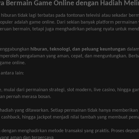
ya
Bermain
Game Online
dengan
Hadiah
Mel
,
hiburan
tidak
lagi
terbatas
pada
tontonan
televisi
atau
sekadar
berm
opuler
adalah
game online. Dari
sekian
banyak
platform
permainan
seruan
bermain
,
tetapi
juga
menghadirkan
peluang
nyata
untuk
mend
enggabungkan
hiburan
,
teknologi
, dan
peluang
keuntungan
dala
mperoleh
pengalaman
yang
aman
,
cepat
, dan
menguntungkan
.
Berb
game online.
antara
lain:
e,
mulai
dari
permainan
strategi, slot modern, live casino,
hingga
ga
kan
pernah
merasa
bosan
.
hadiah
yang
ditawarkan
.
Setiap
permainan
tidak
hanya
memberikan
 cashback,
hingga
jackpot
menjadi
nilai
tambah
yang
membuat
pema
n
dengan
menghadirkan
metode
transaksi
yang
praktis
.
Proses depos
 yang
aman
dan
terpercaya