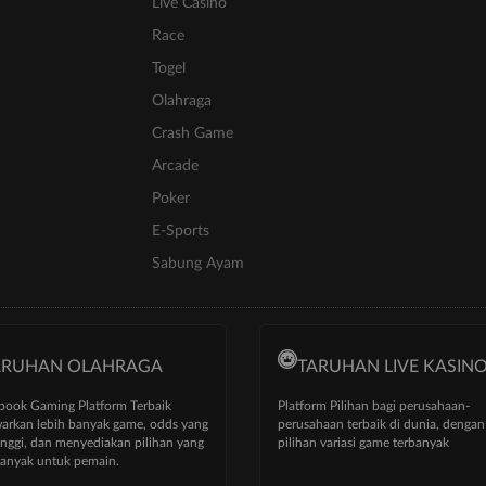
Live Casino
Race
Togel
Olahraga
Crash Game
Arcade
Poker
E-Sports
Sabung Ayam
ARUHAN OLAHRAGA
TARUHAN LIVE KASIN
book Gaming Platform Terbaik
Platform Pilihan bagi perusahaan-
rkan lebih banyak game, odds yang
perusahaan terbaik di dunia, dengan
tinggi, dan menyediakan pilihan yang
pilihan variasi game terbanyak
banyak untuk pemain.