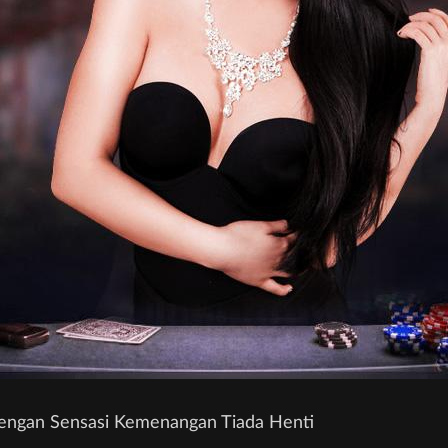
ngan Sensasi Kemenangan Tiada Henti