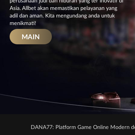
perusahaan judi dan hiburan yang ter inovatif di
Asia. Allbet akan memastikan pelayanan yang
adil dan aman. Kita mengundang anda untuk
menikmati!
MAIN
DANA77: Platform Game Online Modern de