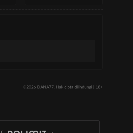
©2026 DANA77. Hak cipta dilindungi | 18+