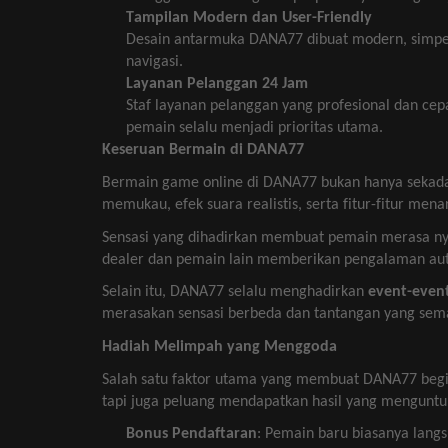
Tampilan
Modern dan User-Friendly
Desain
antarmuka
DANA77
dibuat
modern,
simpe
navigasi
.
Layanan
Pelanggan
24 Jam
Staf
layanan
pelanggan
yang
profesional
dan
cep
pemain
selalu
menjadi
prioritas
utama
.
Keseruan
Bermain
di DANA77
Bermain
game online di DANA77
bukan
hanya
sekad
memukau
,
efek
suara
realistis
,
serta
fitur-fitur
menar
Sensasi
yang
dihadirkan
membuat
pemain
merasa
n
dealer dan
pemain
lain
memberikan
pengalaman
au
Selain
itu
, DANA77
selalu
menghadirkan
event-even
merasakan
sensasi
berbeda
dan
tantangan
yang
sem
Hadiah
Melimpah
yang
Menggoda
Salah
satu
faktor
utama
yang
membuat
DANA77
beg
tapi
juga
peluang
mendapatkan
hasil
yang
menguntu
Bonus
Pendaftaran
:
Pemain
baru
biasanya
lang