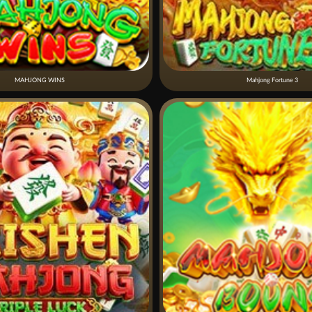
MAHJONG WINS
Mahjong Fortune 3