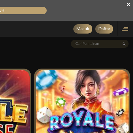
×
UH
Masuk
Daftar