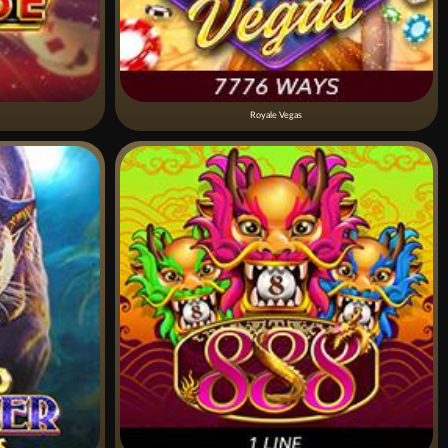
Royale Vegas