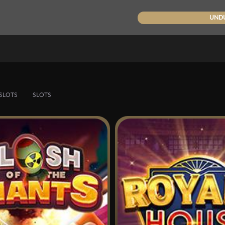
UND
SLOTS
SLOTS