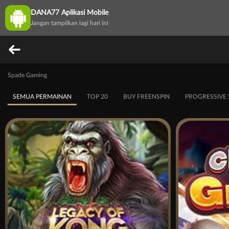
DANA77 Aplikasi Mobile
Jangan tampilkan lagi hari ini
Spade Gaming
SEMUA PERMAINAN
TOP 20
BUY FREENSPIN
PROGRESSIVE 