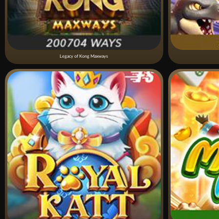
Legacy of Kong Maxways
Klik Disini!