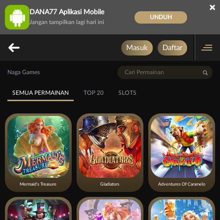
×
DANA77 Aplikasi Mobile
UNDUH
Jangan tampilkan lagi hari ini
Masuk
Daftar
Naga Games
SEMUA PERMAINAN
TOP 20
SLOTS
Mermaid's Treasure
Gladiators
Adventures Of Caramelo