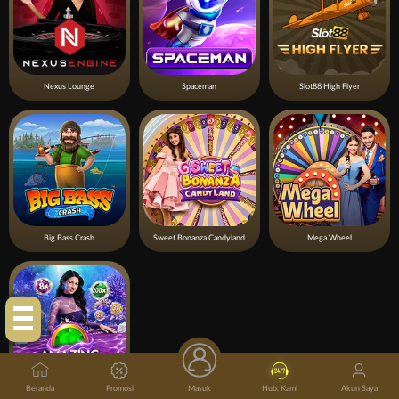
Nexus Lounge
Spaceman
Slot88 High Flyer
Big Bass Crash
Sweet Bonanza Candyland
Mega Wheel
Klik Disini!
Beranda
Promosi
Masuk
Hub. Kami
Akun Saya
Amazing Baccarat