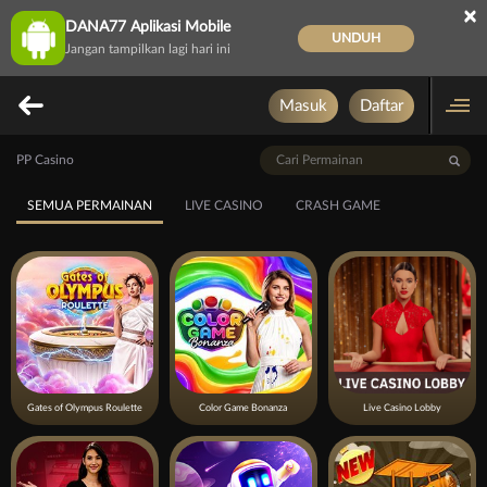
×
DANA77 Aplikasi Mobile
UNDUH
Jangan tampilkan lagi hari ini
Masuk
Daftar
PP Casino
SEMUA PERMAINAN
LIVE CASINO
CRASH GAME
Gates of Olympus Roulette
Color Game Bonanza
Live Casino Lobby